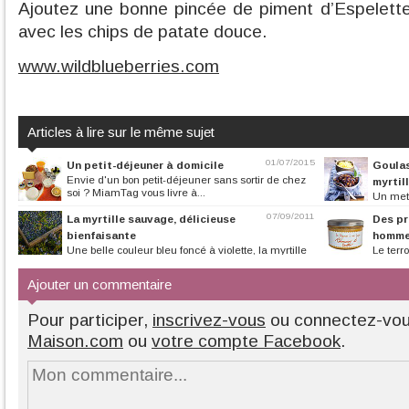
Ajoutez une bonne pincée de piment d’Espelette,
avec les chips de patate douce.
www.wildblueberries.com
Articles à lire sur le même sujet
01/07/2015
Un petit-déjeuner à domicile
Goulas
Envie d'un bon petit-déjeuner sans sortir de chez
myrtil
soi ? MiamTag vous livre à...
Un met
assaisonné au p
07/09/2011
La myrtille sauvage, délicieuse
Des pr
bienfaisante
homm
Une belle couleur bleu foncé à violette, la myrtille
Le terr
sauvage nous enchante. Au...
partage sur les ta
Ajouter un commentaire
Pour participer,
inscrivez-vous
ou connectez-vo
Maison.com
ou
votre compte Facebook
.