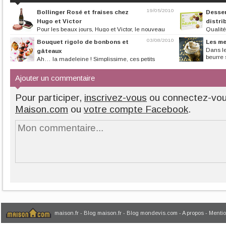
19/05/2010
Bollinger Rosé et fraises chez
Desser
Hugo et Victor
distri
Pour les beaux jours, Hugo et Victor, le nouveau
Qualité
pâtissier du VIIème...
qualité peut rimer
03/08/2010
Bouquet rigolo de bonbons et
Les me
Dans l
gâteaux
beurre 
Ah… la madeleine ! Simplissime, ces petits
gâteaux à pâte molle au bon goût de...
Ajouter un commentaire
Pour participer,
inscrivez-vous
ou connectez-vo
Maison.com
ou
votre compte Facebook
.
maison.fr
-
Blog maison.fr
-
Blog mondevis.com
-
A propos
-
Mentio