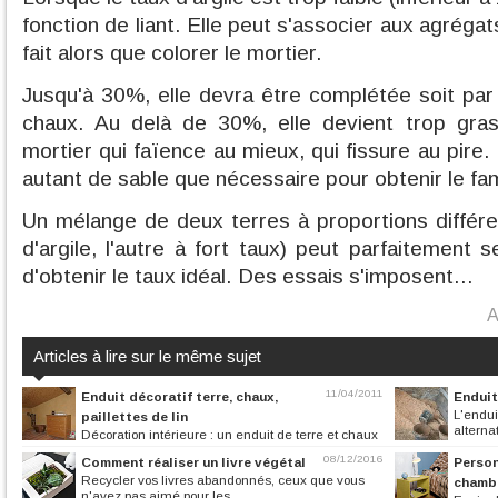
fonction de liant. Elle peut s'associer aux agrégat
fait alors que colorer le mortier.
Jusqu'à 30%, elle devra être complétée soit par d
chaux. Au delà de 30%, elle devient trop gra
mortier qui faïence au mieux, qui fissure au pire. 
autant de sable que nécessaire pour obtenir le f
Un mélange de deux terres à proportions différen
d'argile, l'autre à fort taux) peut parfaitement s
d'obtenir le taux idéal. Des essais s'imposent...
A
Articles à lire sur le même sujet
11/04/2011
Enduit décoratif terre, chaux,
Enduit
L'endui
paillettes de lin
alternat
Décoration intérieure : un enduit de terre et chaux
avec des paillettes de lin...
08/12/2016
Comment réaliser un livre végétal
Person
Recycler vos livres abandonnés, ceux que vous
chambr
n'avez pas aimé pour les...