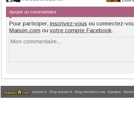
Envie d
chambre de Balth
Ajouter un commentaire
Pour participer,
inscrivez-vous
ou connectez-vo
Maison.com
ou
votre compte Facebook
.
maison.fr
-
Blog maison.fr
-
Blog mondevis.com
-
A propos
-
Mentio