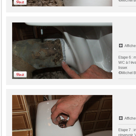
©Michel B
Affiche
Etape 6 : 
WC à l’éva
lisser.
©Michel B
Affiche
Etape 7 : i
réservoir. 