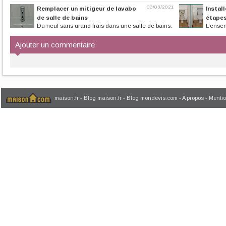
baignoire par un mitigeur moderne...
? En 14 étapes ill
03/03/2021
Remplacer un mitigeur de lavabo
Instal
de salle de bains
étape
Du neuf sans grand frais dans une salle de bains,
L’ense
en changeant simplement...
au sol et d’un rés
Ajouter un commentaire
maison.fr
-
Blog maison.fr
-
Blog mondevis.com
-
A propos
-
Mentio