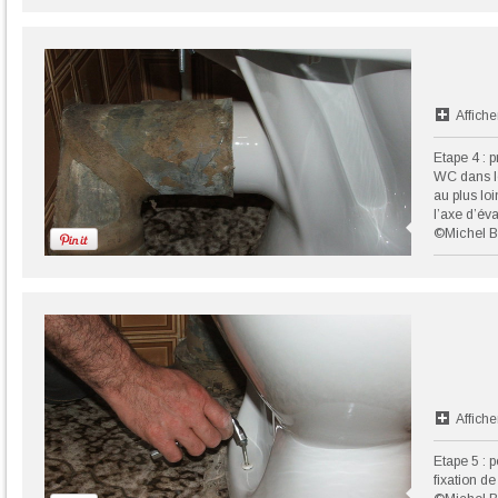
Affiche
Etape 4 : p
WC dans le
au plus lo
l’axe d’év
©Michel B
Affiche
Etape 5 : p
fixation de