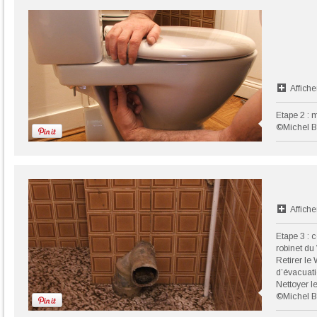
Affiche
Etape 2 : m
©Michel B
Affiche
Etape 3 : 
robinet du
Retirer le
d’évacuati
Nettoyer le
©Michel B