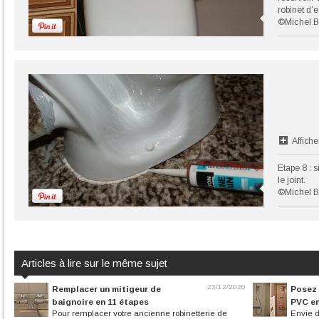
robinet d’
©Michel B
Affiche
Etape 8 : s
le joint.
©Michel B
Articles à lire sur le même sujet
23/12/2020
Remplacer un mitigeur de
Posez 
baignoire en 11 étapes
PVC en
Pour remplacer votre ancienne robinetterie de
Envie 