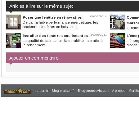
Articles à lire sur le même sujet
09/03/2014
Poser une fenêtre en rénovation
Commen
De par la faible performance énergétique, les
maison
anciennes fenêtres en bois sont...
Quelle 
Sous cet angle le
16/05/2011
Installer des fenêtres coulissantes
L'éner
La qualité de fabrication, la durabilité, la praticité,
L'énerg
le rendement...
disponib
Ajouter un commentaire
maison.fr
-
Blog maison.fr
-
Blog mondevis.com
-
A propos
-
Mentio