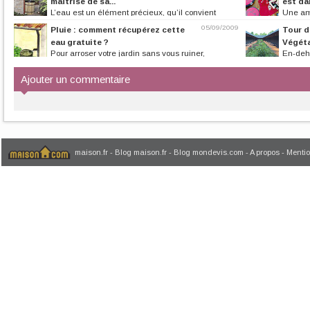
maîtrise de sa...
est dan
L’eau est un élément précieux, qu’il convient
Une amb
d’utiliser avec précaution. Grâce...
terrasse, un vent 
05/09/2009
Pluie : comment récupérez cette
Tour 
eau gratuite ?
Végét
Pour arroser votre jardin sans vous ruiner,
En-deh
récupérez l'eau de pluie. A partir...
raison du minimu
Ajouter un commentaire
maison.fr
-
Blog maison.fr
-
Blog mondevis.com
-
A propos
-
Mentio