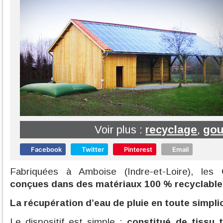
Voir plus :
recyclage
,
gou
Facebook
Twitter
Pinterest
Email
Fabriquées à Amboise (Indre-et-Loire), les
conçues dans des matériaux 100 % recyclable
La récupération d’eau de pluie en toute simpli
Le dispositif est simple :
constitué de tissu 