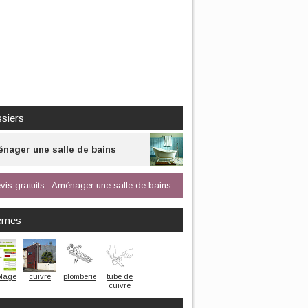
siers
nager une salle de bains
vis gratuits : Aménager une salle de bains
èmes
olage
cuivre
plomberie
tube de
cuivre