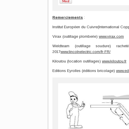
Remerciements
:
Institut Européen du Cuivre(International C
Virax (outillage plomberie)
www.virax.com
Weldteam (outillage soudure) rache
2017
www.lincolnelectric.com/fr-FR/
Kiloutou (location outillages)
www.kiloutou.fr
Editions Eyrolles (éditions bricolage)
www.edi