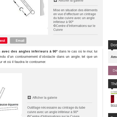
Afficher la galerie
Mise en situation des éléments
en vue d'effectuer un cintrage
du tube cuivre avec un angle
inférieur à 90°
©Centre d'Informations sur le
Cuivre
rest
Email
Dos
 avec des angles inférieurs à 90°
dans le cas où le mur, lui
andu d’un contournement d’obstacle dans un angle, tel que un
Amé
 et où il faudra le contourner.
De
Th
Afficher la galerie
bric
Outillage nécessaire au cintrage du tube
cuivre avec un angle inférieur à 90°
©Centre d'Informations sur le Cuivre