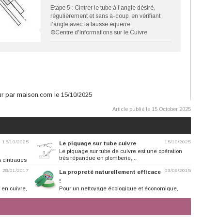
Etape 5 : Cintrer le tube à l’angle désiré,
régulièrement et sans à-coup, en vérifiant
l’angle avec la fausse équerre.
©Centre d'Informations sur le Cuivre
jour par maison.com le 15/10/2025
Article publié le 15 October 2025
15/10/2025
15/10/2025
Le piquage sur tube cuivre
Le piquage sur tube de cuivre est une opération
très répandue en plomberie,...
 cintrages
28/01/2017
03/09/2015
La propreté naturellement efficace
!
 en cuivre,
Pour un nettoyage écologique et économique,
adoptez la Pierre d’Argent !