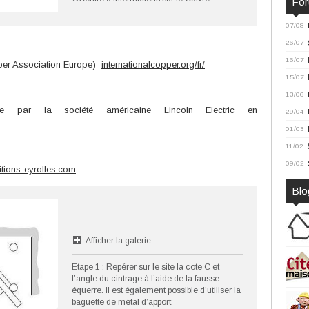
Fo
07/08
26/07
16/07
opper Association Europe)
internationalcopper.org/fr/
15/07
13/06
tée par la société américaine Lincoln Electric en
29/04
01/03
11/02
09/02
tions-eyrolles.com
Blo
Afficher la galerie
Etape 1 : Repérer sur le site la cote C et
l’angle du cintrage à l’aide de la fausse
équerre. Il est également possible d’utiliser la
baguette de métal d’apport.