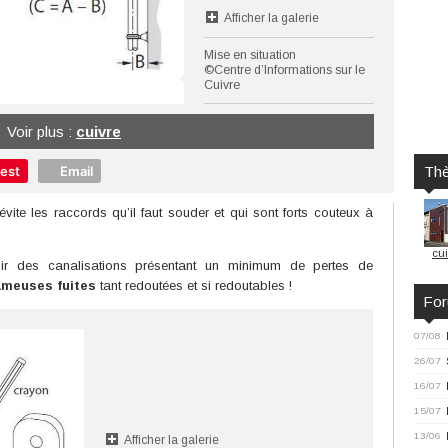
Afficher la galerie
Mise en situation
©Centre d’Informations sur le
Cuivre
Voir plus :
cuivre
rest
Email
Th
vite les raccords qu’il faut souder et qui sont forts couteux à
cui
enir des canalisations présentant un minimum de pertes de
fameuses fuites
tant redoutées et si redoutables !
Fo
07/08
26/07
16/07
15/07
13/06
Afficher la galerie