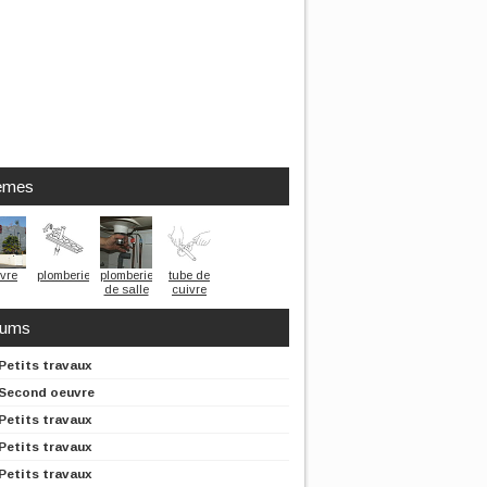
èmes
vre
plomberie
plomberie
tube de
de salle
cuivre
de bains
rums
Petits travaux
Second oeuvre
Petits travaux
Petits travaux
Petits travaux