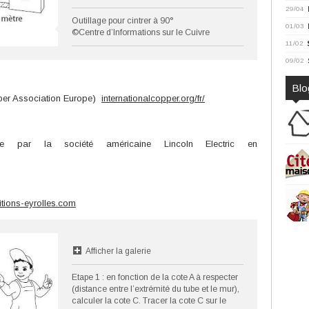
29/04
Outillage pour cintrer à 90°
01/03
©Centre d’Informations sur le Cuivre
11/02
09/02
Blo
opper Association Europe)
internationalcopper.org/fr/
tée par la société américaine Lincoln Electric en
tions-eyrolles.com
Afficher la galerie
Etape 1 : en fonction de la cote A à respecter
(distance entre l’extrémité du tube et le mur),
calculer la cote C. Tracer la cote C sur le