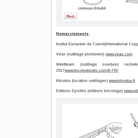
Remerciements
:
Institut Européen du Cuivre(International C
Virax (outillage plomberie)
www.virax.com
Weldteam (outillage soudure) rache
2017
www.lincolnelectric.com/fr-FR/
Kiloutou (location outillages)
www.kiloutou.fr
Editions Eyrolles (éditions bricolage)
www.edi