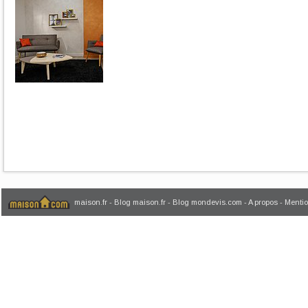
maison.fr
-
Blog maison.fr
-
Blog mondevis.com
-
A propos
-
Mentio