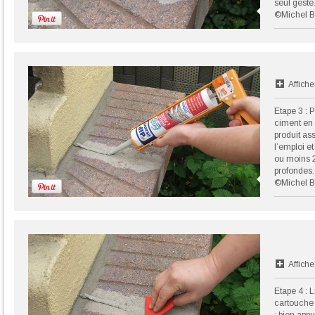
seul geste
©Michel B
Affiche
Etape 3 : 
ciment en 
produit ass
l’emploi e
ou moins 2
profondes.
©Michel B
Affiche
Etape 4 : 
cartouche 