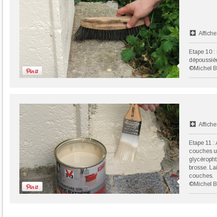
Affiche
Etape 10 :
dépoussiér
©Michel B
Affiche
Etape 11 :
couches un
glycéropht
brosse. La
couches.
©Michel B