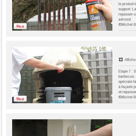
le produit
support. L
repasser 
aérosol.
©Michel B
Affiche
Etape 7 : 
barbecue, 
spéciale f
à façade p
et repasse
©Michel B