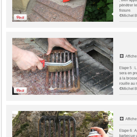
; bien appu
pénétrer le
fissure.
©Michel B
Affiche
Etape 5 : 
sera en pr
à la bross
rouille a
©Michel B
Affiche
Etape 6 : A
barbecue u