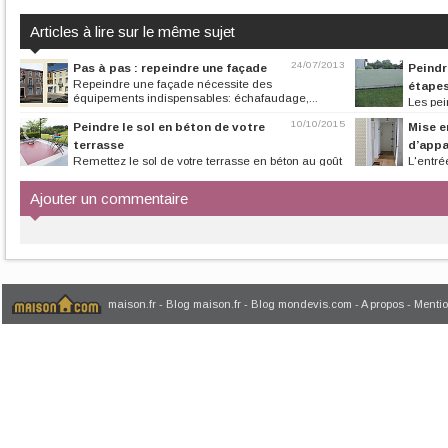
Articles à lire sur le même sujet
24/07/2013
Pas à pas : repeindre une façade
Peindr
Repeindre une façade nécessite des
étape
équipements indispensables: échafaudage,...
Les pei
rapidement à cau
10/10/2015
Peindre le sol en béton de votre
Mise e
terrasse
d’appa
Remettez le sol de votre terrasse en béton au goût
L'entré
du jour grâce à ce pas à pas...
revêtu d’une toile
Ajouter un commentaire
maison.fr
-
Blog maison.fr
-
Blog mondevis.com
-
A propos
-
Mentio