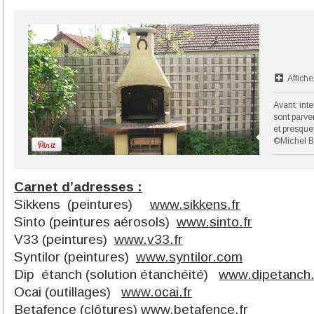
Affiche
Avant: int
sont parve
et presque
©Michel B
Carnet d’adresses :
Sikkens (peintures)
www.sikkens.fr
Sinto (peintures aérosols)
www.sinto.fr
V33 (peintures)
www.v33.fr
Syntilor (peintures)
www.syntilor.com
Dip étanch (solution étanchéité)
www.dipetanch.
Ocai (outillages)
www.ocai.fr
Betafence (clôtures)
www.betafence.fr