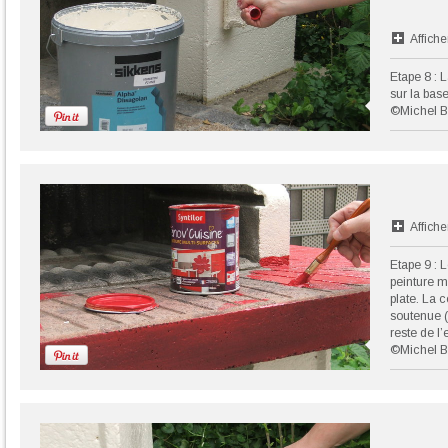
Affiche
Etape 8 : 
sur la bas
©Michel B
Affiche
Etape 9 : L
peinture m
plate. La 
soutenue (
reste de l
©Michel B