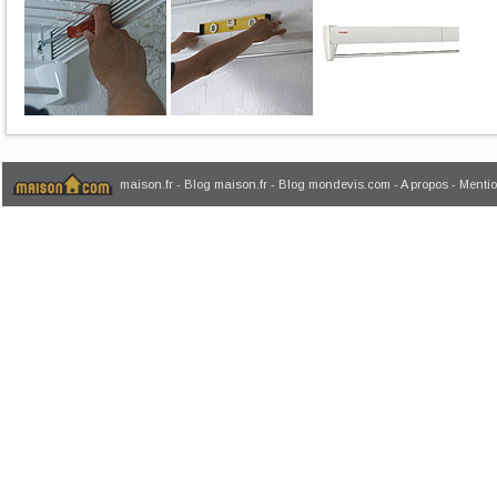
maison.fr
-
Blog maison.fr
-
Blog mondevis.com
-
A propos
-
Mentio