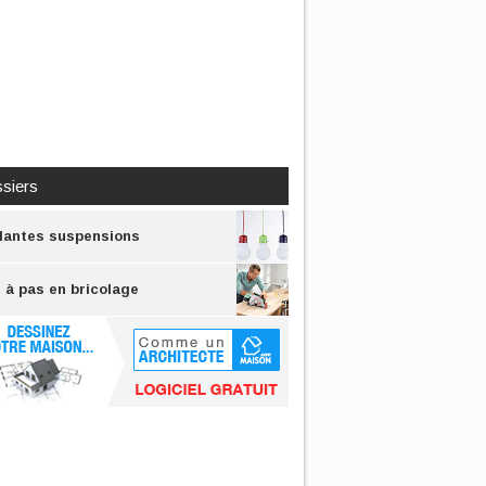
siers
llantes suspensions
 à pas en bricolage