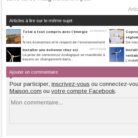
Arti
Articles à lire sur le même sujet
21/09/2015
Total a tout compris avec l’énergie
Coprop
!
réglem
Si les économies et le respect de l’environnement
De nouv
sont au centre de toutes les...
bâtiment ont été 
08/12/2009
Installer une éolienne chez soi
Instal
La prise de conscience écologique se manifeste à
rentab
travers un changement dans...
L’insta
motivée par le dés
Ajouter un commentaire
Pour participer,
inscrivez-vous
ou connectez-vo
Maison.com
ou
votre compte Facebook
.