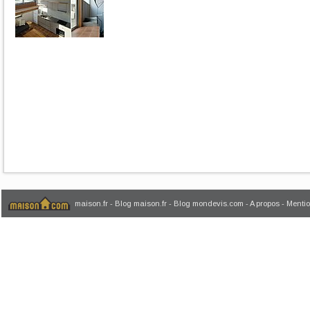
maison.fr
-
Blog maison.fr
-
Blog mondevis.com
-
A propos
-
Mentio