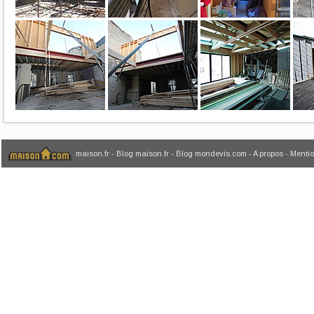
maison.fr
-
Blog maison.fr
-
Blog mondevis.com
-
A propos
-
Mentio