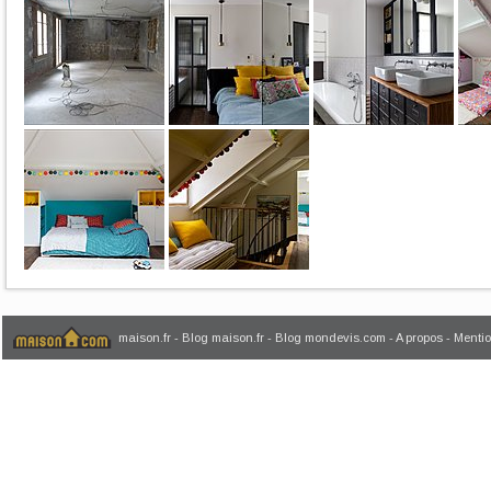
maison.fr
-
Blog maison.fr
-
Blog mondevis.com
-
A propos
-
Mentio