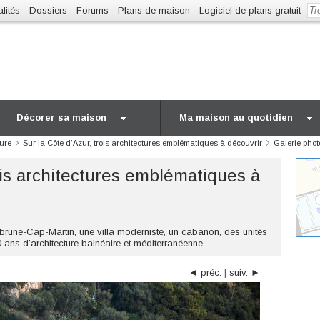
lités
Dossiers
Forums
Plans de maison
Logiciel de plans gratuit
Décorer sa maison
Ma maison au quotidien
ture
Sur la Côte d’Azur, trois architectures emblématiques à découvrir
Galerie phot
ois architectures emblématiques à
brune-Cap-Martin, une villa moderniste, un cabanon, des unités
 ans d’architecture balnéaire et méditerranéenne.
◄ préc.
|
suiv. ►