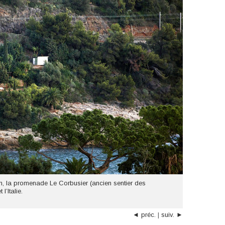
an, la promenade Le Corbusier (ancien sentier des
l’Italie.
◄ préc.
|
suiv. ►