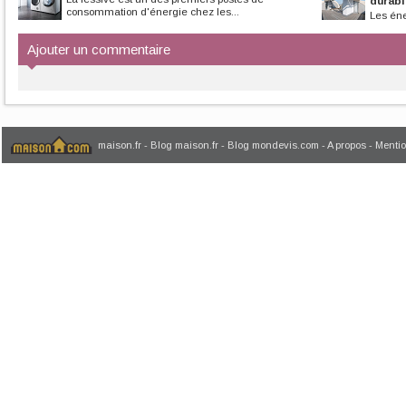
durabl
consommation d'énergie chez les...
Les éne
contribuent à l’eff
Ajouter un commentaire
maison.fr
-
Blog maison.fr
-
Blog mondevis.com
-
A propos
-
Mentio