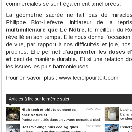
commerciales se sont également améliorées.
La géométrie sacrée ne fait pas de miracle
Philippe Blot-Lefèvre, initiateur de la re
multimillénaire que Le Nôtre,
le meilleur du Ro
réveillé en son temps. Elle nous donne l’occasion
de vue, par rapport à nos difficultés et joie, nos
proches. Elle permet d’
augmenter les doses d’
et
ceci de manière durable. Et si une relation doi
les issues les plus harmonieuses.
Pour en savoir plus : www.lecielpourtoit.com
Articles à lire sur le même sujet
20/02/2017
High-tech et objets connectés
La cha
Banalis
chez Nature et...
condens
Partez connectés dans un voyage nomade à pied,
en vélo ou en camping car.
09/12/2009
Des lave-linge plus écologiques
L’éner
La lessive est un des premiers postes de