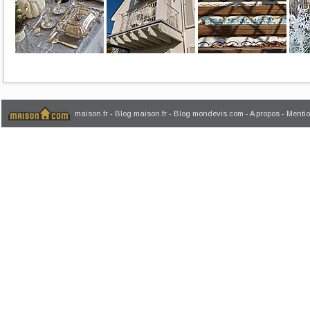
maison.fr
-
Blog maison.fr
-
Blog mondevis.com
-
A propos
-
Mentio