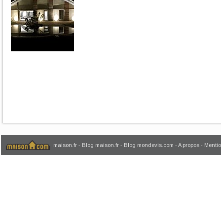
maison.fr
-
Blog maison.fr
-
Blog mondevis.com
-
A propos
-
Mentio