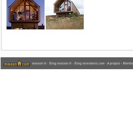
maison.fr
-
Blog maison.fr
-
Blog mondevis.com
-
A propos
-
Mentio