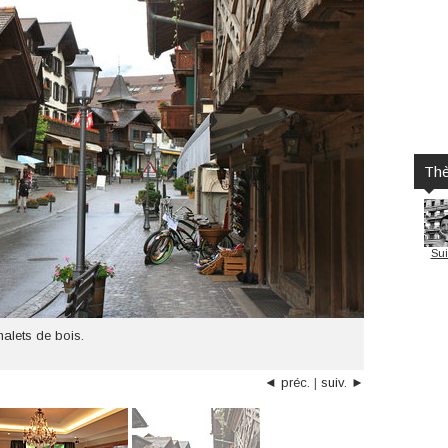
Th
Sui
halets de bois.
◄ préc.
|
suiv. ►