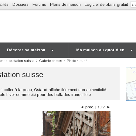
lités
Dossiers
Forums
Plans de maison
Logiciel de plans gratuit
Décorer sa maison
Ma maison au quotidien
entique station suisse
Galerie photos
Photo 4 sur 4
tation suisse
ui coller à la peau, Gstaad affiche fièrement son authenticité.
able hiver comme été pour des ballades tranquille e
◄ préc.
|
suiv. ►