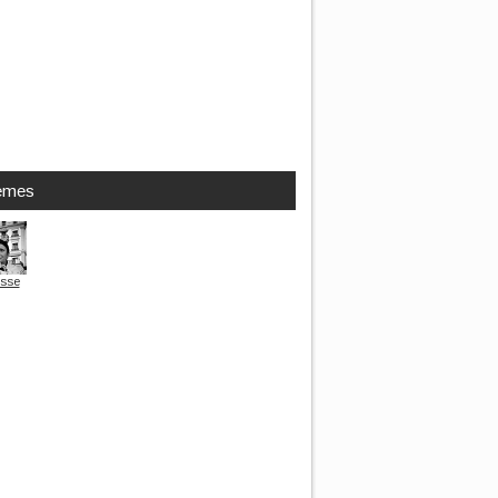
èmes
sse