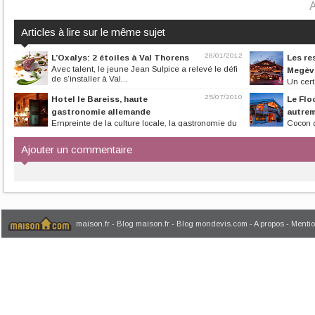
A
Articles à lire sur le même sujet
28/01/2012
L’Oxalys: 2 étoiles à Val Thorens
Les re
Avec talent, le jeune Jean Sulpice a relevé le défi
Megèv
de s’installer à Val...
Un cert
dans la table, au 
25/07/2010
Hotel le Bareiss, haute
Le Flo
gastronomie allemande
autre
Empreinte de la culture locale, la gastronomie du
Cocon d
Bareiss fait partie...
de Sel accueille s
Ajouter un commentaire
maison.fr
-
Blog maison.fr
-
Blog mondevis.com
-
A propos
-
Mentio