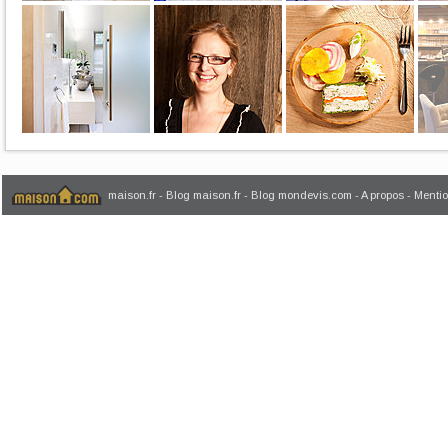
maison.fr
-
Blog maison.fr
-
Blog mondevis.com
-
A propos
-
Mentio