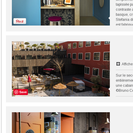
tapissée p
contraste 
basque, cr
Stefania d
est fabri
responsabl
©DR
Affiche
Sur le sec
entièrement
une caban
©Bruno C
Save