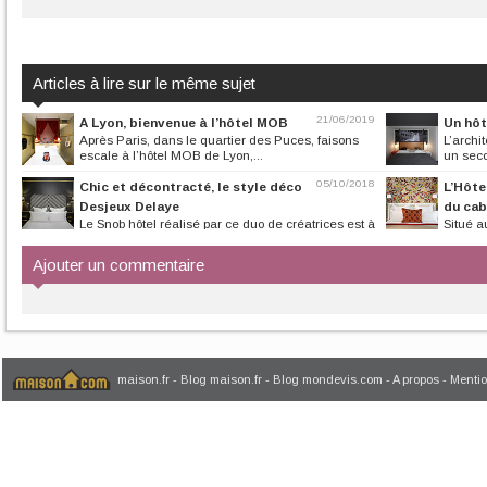
Articles à lire sur le même sujet
21/06/2019
A Lyon, bienvenue à l’hôtel MOB
Un hôt
Après Paris, dans le quartier des Puces, faisons
L’archi
escale à l’hôtel MOB de Lyon,...
un seco
05/10/2018
Chic et décontracté, le style déco
L’Hôte
Desjeux Delaye
du cabi
Le Snob hôtel réalisé par ce duo de créatrices est à
Situé a
l’image de leur vision de...
complètement mé
Ajouter un commentaire
maison.fr
-
Blog maison.fr
-
Blog mondevis.com
-
A propos
-
Mentio