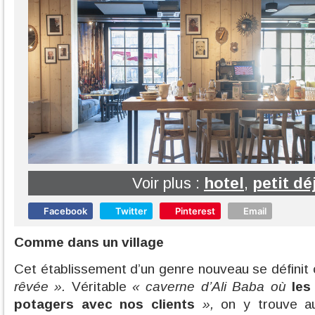
Voir plus :
hotel
,
petit dé
Facebook
Twitter
Pinterest
Email
Comme dans un village
Cet établissement d’un genre nouveau se défin
rêvée ».
Véritable
« caverne d’Ali Baba où
les
potagers avec nos clients
»,
on y trouve a