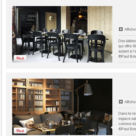
Affiche
Des tables
qui offre 9
autant à l’
©Paul Bo
Affiche
Dans le re
espace sal
comme dan
©Paul Bo