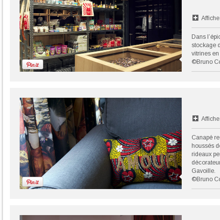
Affiche
Dans l’épi
stockage d
vitrines en
©Bruno C
Affiche
Canapé rec
houssés de
rideaux pe
décorateur
Gavoille.
©Bruno C