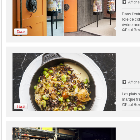
Affiche
Dans l’entr
rôle de co
évènemen
©Paul Bo
Affiche
Les plats 
marque fra
©Paul Bo