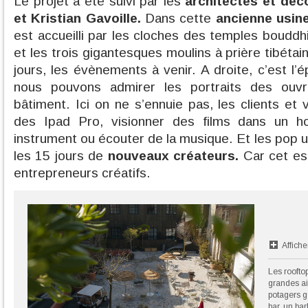
Le projet a été suivi par les
architectes et déc
et Kristian Gavoille.
Dans cette
ancienne usin
est accueilli par les cloches des temples bouddhis
et les trois gigantesques moulins à prière tibétains
jours, les évènements à venir. A droite, c’est l’é
nous pouvons admirer les portraits des ouvr
bâtiment. Ici on ne s’ennuie pas, les clients et
des Ipad Pro, visionner des films dans un h
instrument ou écouter de la musique. Et les pop u
les 15 jours de
nouveaux créateurs.
Car cet es
entrepreneurs créatifs.
Affiche
Les roofto
grandes ai
potagers 
bar, un bar