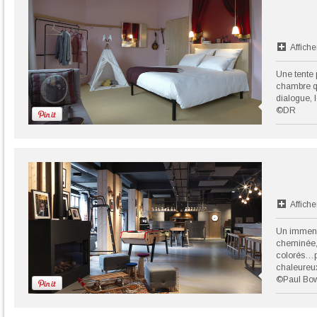
Affiche
Une tente 
chambre qu
dialogue, l
©DR
Affiche
Un immens
cheminée, 
colorés…p
chaleureux
©Paul Bo