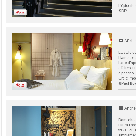
L’épicerie 
©DR
Affiche
La salle d
blanc cont
barre d’ap
affaires, 
à poser ou
Grcic, mo
©Paul Bo
Affiche
Dans chaqu
bureau poét
travail ou 
simplemen