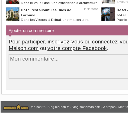
amoureu
Dans le Val d'Oise, une expérience d'architecture
contemporaine pour un hôtel...
11/11/2009
Hotel restaurant Les Ducs de
Hôtel 
Lorraine
hôtel
Dans les Vosges, à Epinal, une maison ultra
Pacific
cossue et bourgeoise teintée de...
les voyageurs. Un
Ajouter un commentaire
Pour participer,
inscrivez-vous
ou connectez-vo
Maison.com
ou
votre compte Facebook
.
maison.fr
-
Blog maison.fr
-
Blog mondevis.com
-
A propos
-
Mentio