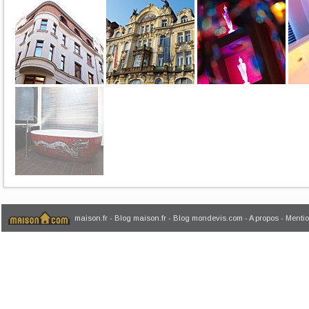
maison.fr
-
Blog maison.fr
-
Blog mondevis.com
-
A propos
-
Mentio