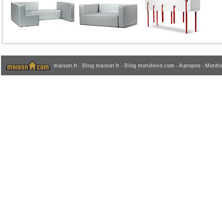
maison.fr
-
Blog maison.fr
-
Blog mondevis.com
-
A propos
-
Mentio