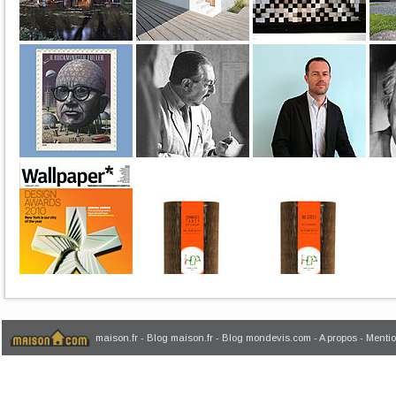
maison.fr
-
Blog maison.fr
-
Blog mondevis.com
-
A propos
-
Mentio