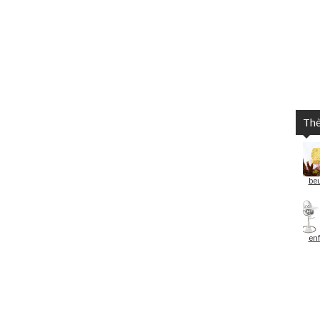
Th
beu
enf