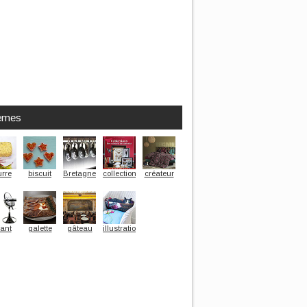
èmes
rre
biscuit
Bretagne
collection
créateur
ant
galette
gâteau
illustration