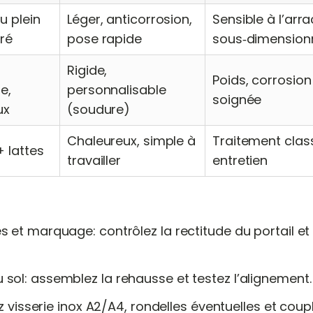
u plein
Léger, anticorrosion,
Sensible à l’arr
ré
pose rapide
sous‑dimension
Rigide,
Poids, corrosion
e,
personnalisable
soignée
ux
(soudure)
Chaleureux, simple à
Traitement class
 lattes
travailler
entretien
s et marquage: contrôlez la rectitude du portail et
sol: assemblez la rehausse et testez l’alignement.
sez visserie inox A2/A4, rondelles éventuelles et cou