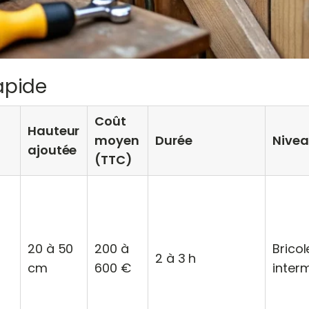
apide
Coût
Hauteur
moyen
Durée
Nive
ajoutée
(TTC)
20 à 50
200 à
Bricol
2 à 3 h
cm
600 €
inter