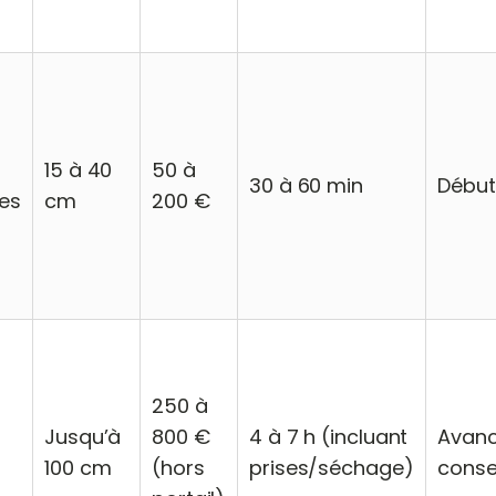
15 à 40
50 à
30 à 60 min
Début
es
cm
200 €
250 à
Jusqu’à
800 €
4 à 7 h (incluant
Avanc
100 cm
(hors
prises/séchage)
consei