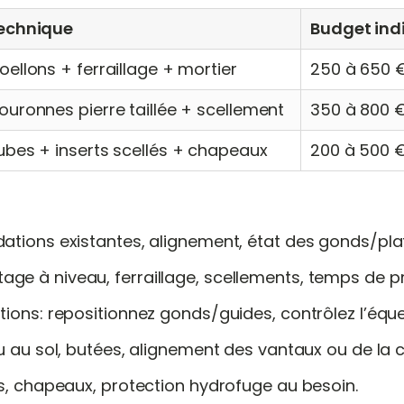
echnique
Budget indi
oellons + ferraillage + mortier
250 à 650 
ouronnes pierre taillée + scellement
350 à 800 
ubes + inserts scellés + chapeaux
200 à 500 
dations existantes, alignement, état des gonds/pla
ge à niveau, ferraillage, scellements, temps de pr
ations: repositionnez gonds/guides, contrôlez l’éque
jeu au sol, butées, alignement des vantaux ou de la 
its, chapeaux, protection hydrofuge au besoin.