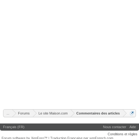
...
Forums
Le site Maison.com
Commentaires des articles
Français (FR)
Nous contacter
Aide
Conditions et règles
Forum software by XenForo™
|
Traduction Française par xenFrench.com.