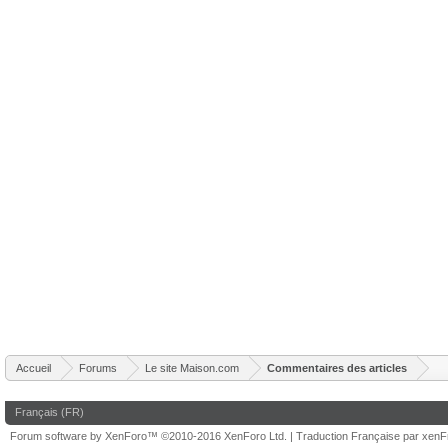
Accueil
Forums
Le site Maison.com
Commentaires des articles
Français (FR)
Forum software by XenForo™
©2010-2016 XenForo Ltd.
|
Traduction Française par xen