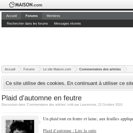
Accueil
Forums
Membres
Rechercher dans les forums
Messages récents
Accueil
Forums
Le site Maison.com
Commentaires des articles
Ce site utilise des cookies. En continuant à utiliser ce si
Plaid d’automne en feutre
Discussion dans '
Commentaires des articles
' créé par
Laurencew
,
22 Octobre 2010
.
Un plaid tout en feutre et laine, aux feuilles appli
Plaid d’automne : Lire la suite