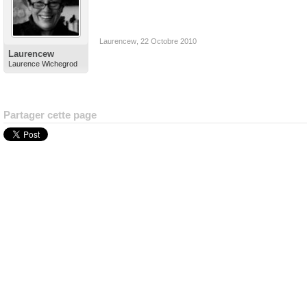
Laurencew
,
22 Octobre 2010
Laurencew
Laurence Wichegrod
Partager cette page