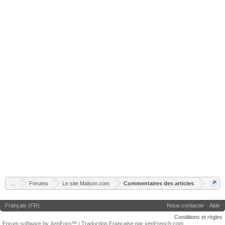
...
Forums
Le site Maison.com
Commentaires des articles
Français (FR)
Nous contacter
Aide
Conditions et règles
Forum software by XenForo™
|
Traduction Française par xenFrench.com.