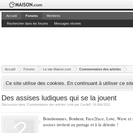
Accueil
Forums
Membres
Rechercher dans les forums
Messages récents
Accueil
Forums
Le site Maison.com
Commentaires des articles
Ce site utilise des cookies. En continuant à utiliser ce si
Des assises ludiques qui se la jouent
Discussion dans '
Commentaires des articles
' créé par
CecileP
,
16 Mai 2011
.
Bonshommes, Bonheur, Face2face, Love, Wave et autr
assises invitent au partage et à la détente !