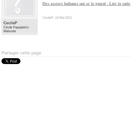
Des assises ludiques qui se la jouent : Lire la suite
CecileP
,
16 Mai 2011
CecileP
Cécile Papapietro-
Matsuda
Partager cette page