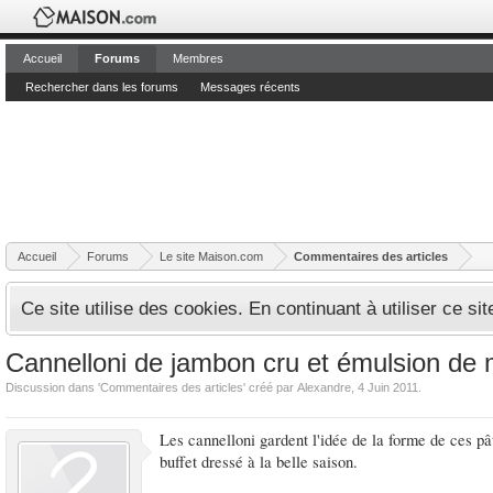
Accueil
Forums
Membres
Rechercher dans les forums
Messages récents
Accueil
Forums
Le site Maison.com
Commentaires des articles
Ce site utilise des cookies. En continuant à utiliser ce si
Cannelloni de jambon cru et émulsion de
Discussion dans '
Commentaires des articles
' créé par
Alexandre
,
4 Juin 2011
.
Les cannelloni gardent l'idée de la forme de ces p
buffet dressé à la belle saison.