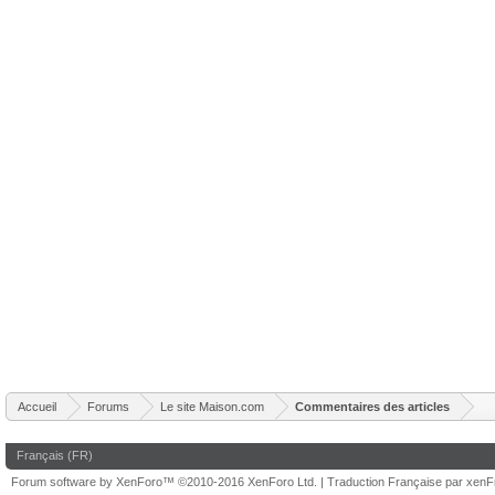
Accueil
Forums
Le site Maison.com
Commentaires des articles
Français (FR)
Forum software by XenForo™
©2010-2016 XenForo Ltd.
|
Traduction Française par xen