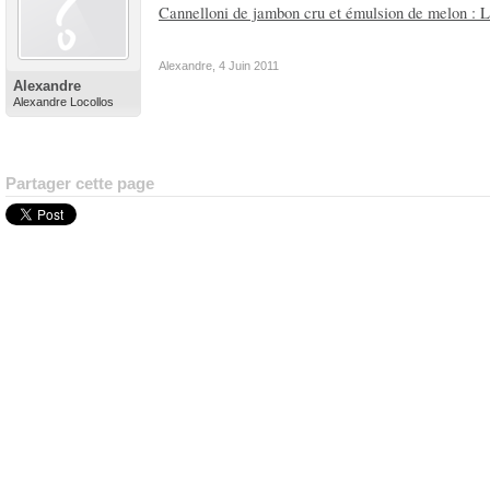
Cannelloni de jambon cru et émulsion de melon : Li
Alexandre
,
4 Juin 2011
Alexandre
Alexandre Locollos
Partager cette page