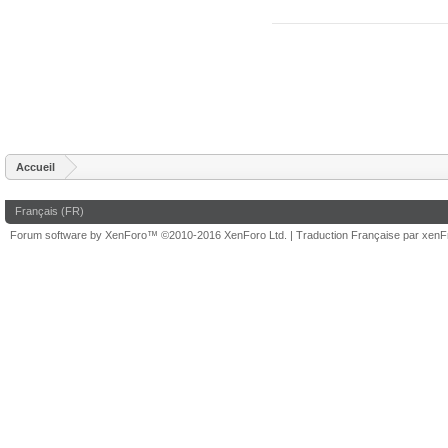
Accueil
Français (FR)
Forum software by XenForo™
©2010-2016 XenForo Ltd.
|
Traduction Française par xen