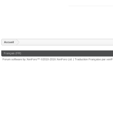
Accueil
Français (FR)
Forum software by XenForo™
©2010-2016 XenForo Ltd.
|
Traduction Française par xen