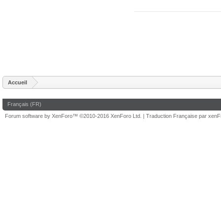
Accueil
Français (FR)
Forum software by XenForo™
©2010-2016 XenForo Ltd.
|
Traduction Française par xen