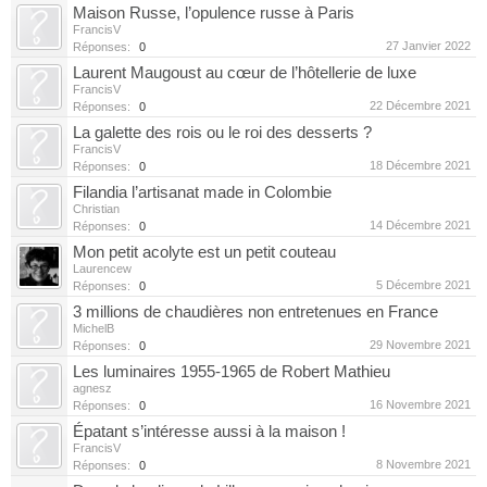
Maison Russe, l’opulence russe à Paris
FrancisV
27 Janvier 2022
Réponses:
0
Laurent Maugoust au cœur de l’hôtellerie de luxe
FrancisV
22 Décembre 2021
Réponses:
0
La galette des rois ou le roi des desserts ?
FrancisV
18 Décembre 2021
Réponses:
0
Filandia l’artisanat made in Colombie
Christian
14 Décembre 2021
Réponses:
0
Mon petit acolyte est un petit couteau
Laurencew
5 Décembre 2021
Réponses:
0
3 millions de chaudières non entretenues en France
MichelB
29 Novembre 2021
Réponses:
0
Les luminaires 1955-1965 de Robert Mathieu
agnesz
16 Novembre 2021
Réponses:
0
Épatant s’intéresse aussi à la maison !
FrancisV
8 Novembre 2021
Réponses:
0