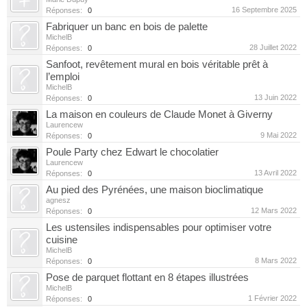
16 Septembre 2025
Réponses:
0
Fabriquer un banc en bois de palette
MichelB
28 Juillet 2022
Réponses:
0
Sanfoot, revêtement mural en bois véritable prêt à
l’emploi
MichelB
13 Juin 2022
Réponses:
0
La maison en couleurs de Claude Monet à Giverny
Laurencew
9 Mai 2022
Réponses:
0
Poule Party chez Edwart le chocolatier
Laurencew
13 Avril 2022
Réponses:
0
Au pied des Pyrénées, une maison bioclimatique
agnesz
12 Mars 2022
Réponses:
0
Les ustensiles indispensables pour optimiser votre
cuisine
MichelB
8 Mars 2022
Réponses:
0
Pose de parquet flottant en 8 étapes illustrées
MichelB
1 Février 2022
Réponses:
0