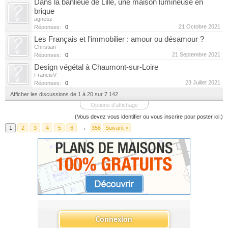
Dans la banlieue de Lille, une maison lumineuse en
brique
agnesz
21 Octobre 2021
Réponses:
0
Les Français et l’immobilier : amour ou désamour ?
Christian
21 Septembre 2021
Réponses:
0
Design végétal à Chaumont-sur-Loire
FrancisV
23 Juillet 2021
Réponses:
0
Afficher les discussions de 1 à 20 sur 7 142
Options d'affichage
(Vous devez vous identifier ou vous inscrire pour poster ici.)
1
2
3
4
5
6
→
358
Suivant >
Connexion